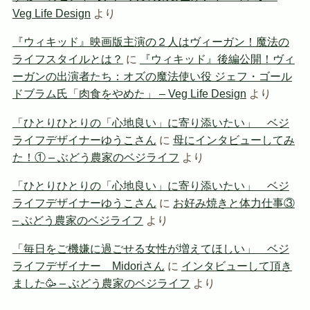
Veg Life Design
より
『ウィキッド』映画版主演の２人はヴィーガン！魔法の
ライフスタイルとは？
に
『ウィキッド』後編公開！ヴィ
ーガンの出演者たち：オズの魔法使い役 ジェフ・ゴール
ドブラム氏「肉食をやめた」 – Veg Life Design
より
「ひとりひとりの「心地良い」に寄り添いたい」 ベジ
ライフデザイナーゆうこさん
に
母にインタビューしてみ
た！① – ぶどう農家のベジライフ
より
「ひとりひとりの「心地良い」に寄り添いたい」 ベジ
ライフデザイナーゆうこさん
に
お好み焼きと体力仕事③
– ぶどう農家のベジライフ
より
「毎日をご機嫌に過ごせる女性が増えてほしい」 ベジ
ライフデザイナー Midoriさん
に
インタビューして頂き
ました🥳 – ぶどう農家のベジライフ
より