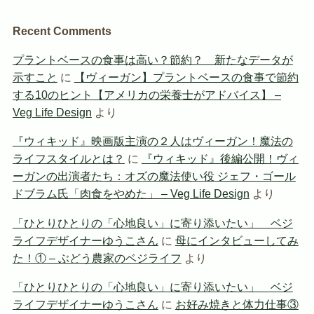
Recent Comments
プラントベースの食事は高い？節約？ 新たなデータが
示すこと
に
【ヴィーガン】プラントベースの食事で節約
する10のヒント【アメリカの栄養士がアドバイス】 –
Veg Life Design
より
『ウィキッド』映画版主演の２人はヴィーガン！魔法の
ライフスタイルとは？
に
『ウィキッド』後編公開！ヴィ
ーガンの出演者たち：オズの魔法使い役 ジェフ・ゴール
ドブラム氏「肉食をやめた」 – Veg Life Design
より
「ひとりひとりの「心地良い」に寄り添いたい」 ベジ
ライフデザイナーゆうこさん
に
母にインタビューしてみ
た！① – ぶどう農家のベジライフ
より
「ひとりひとりの「心地良い」に寄り添いたい」 ベジ
ライフデザイナーゆうこさん
に
お好み焼きと体力仕事③