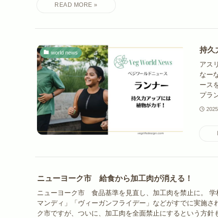
持久
world news
アス
なー
ース
プラン
202
ニューヨーク市 給食から加工肉が消える！
ニューヨーク市 食品基準を見直し、加工肉を禁止に。 学
マンディ」「ヴィーガンフライデー」などがすでに実施さ
ク市ですが、ついに、加工肉を全面禁止にするという方針