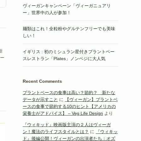
ヴィーガンキャンペーン「ヴィーガニュアリ
ー」世界中の人が参加！
麺類はこれ！全粒粉やグルテンフリーでも美味
しい！
新
イギリス : 初のミシュラン星付きプラントベー
ュー
スレストラン「Plates」ノンベジに大人気
Recent Comments
プラントベースの食事は高い？節約？ 新たな
データが示すこと
に
【ヴィーガン】プラントベ
ースの食事で節約する10のヒント【アメリカの
栄養士がアドバイス】 – Veg Life Design
より
『ウィキッド』映画版主演の２人はヴィーガ
ン！魔法のライフスタイルとは？
に
『ウィキッ
ド』後編公開！ヴィーガンの出演者たち：オズ