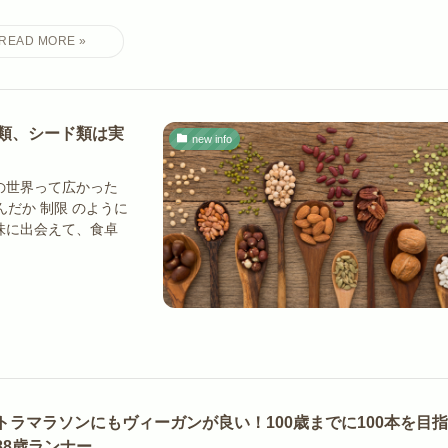
類、シード類は実
new info
の世界って広かった
だか 制限 のように
味に出会えて、食卓
トラマラソンにもヴィーガンが良い！100歳までに100本を目
88歳ランナー