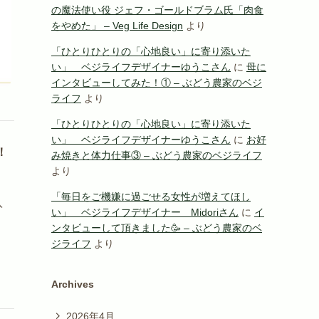
の魔法使い役 ジェフ・ゴールドブラム氏「肉食
をやめた」 – Veg Life Design
より
「ひとりひとりの「心地良い」に寄り添いた
い」 ベジライフデザイナーゆうこさん
に
母に
インタビューしてみた！① – ぶどう農家のベジ
ライフ
より
「ひとりひとりの「心地良い」に寄り添いた
い」 ベジライフデザイナーゆうこさん
に
お好
！
み焼きと体力仕事③ – ぶどう農家のベジライフ
より
、
「毎日をご機嫌に過ごせる女性が増えてほし
入
い」 ベジライフデザイナー Midoriさん
に
イ
ンタビューして頂きました🥳 – ぶどう農家のベ
ジライフ
より
Archives
2026年4月