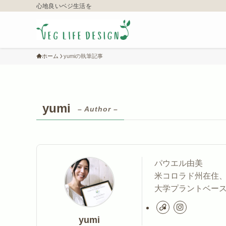
心地良いベジ生活を
ホーム
yumiの執筆記事
yumi
– Author –
パウエル由美
米コロラド州在住、
大学プラントベー
yumi