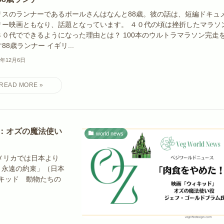
リスのランナーであるポールさんはなんと88歳。彼の話は、短編ドキュ
リー映画ともなり、話題となっています。 ４０代の頃は挫折したマラソ
８０代でできるようになった理由とは？ 100本のウルトラマラソン完走
88歳ランナー イギリ...
5年12月6日
：オズの魔法使い
world news
メリカでは日本より
 永遠の約束」（日本
キッド 動物たちの