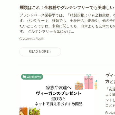
麺類はこれ！全粒粉やグルテンフリーでも美味しい
プラントベース栄養学では、「精製穀物よりも全粒穀物」
す。パンやケーキ、麺類でも、全粒粉の小麦粉や、他の全
たいところですね。米粉に関しても、白米よりも玄米のも
す。 グルテンフリーも気にかけ...
2025年12月20日
ヴィ
world news
方と
「友
よく
ント
ことも
202