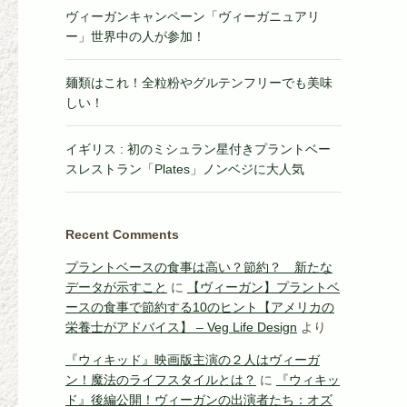
ヴィーガンキャンペーン「ヴィーガニュアリ
ー」世界中の人が参加！
麺類はこれ！全粒粉やグルテンフリーでも美味
しい！
イギリス : 初のミシュラン星付きプラントベー
スレストラン「Plates」ノンベジに大人気
Recent Comments
プラントベースの食事は高い？節約？ 新たな
データが示すこと
に
【ヴィーガン】プラントベ
ースの食事で節約する10のヒント【アメリカの
栄養士がアドバイス】 – Veg Life Design
より
『ウィキッド』映画版主演の２人はヴィーガ
ン！魔法のライフスタイルとは？
に
『ウィキッ
ド』後編公開！ヴィーガンの出演者たち：オズ