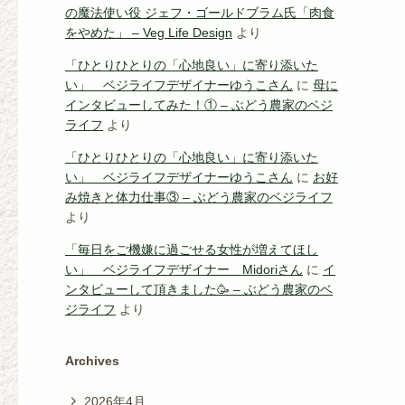
の魔法使い役 ジェフ・ゴールドブラム氏「肉食
をやめた」 – Veg Life Design
より
「ひとりひとりの「心地良い」に寄り添いた
い」 ベジライフデザイナーゆうこさん
に
母に
インタビューしてみた！① – ぶどう農家のベジ
ライフ
より
「ひとりひとりの「心地良い」に寄り添いた
い」 ベジライフデザイナーゆうこさん
に
お好
み焼きと体力仕事③ – ぶどう農家のベジライフ
より
「毎日をご機嫌に過ごせる女性が増えてほし
い」 ベジライフデザイナー Midoriさん
に
イ
ンタビューして頂きました🥳 – ぶどう農家のベ
ジライフ
より
Archives
2026年4月