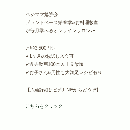
ベジママ勉強会
プラントベース栄養学&お料理教室
が毎月学べるオンラインサロン🌱
月額3,500円✨
✔︎1ヶ月のお試し入会可
✔︎過去動画100本以上見放題
✔︎お子さん&男性も大満足レシピ有り
【入会詳細は公式LINEからどうぞ】
こちらをクリック