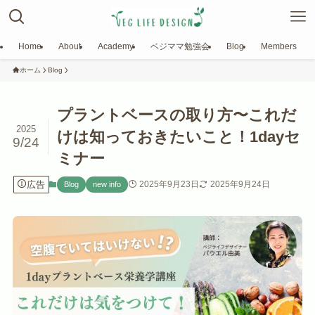
Home
About
Academy
ベジママ勉強会
Blog
Members
ホーム
Blog
プラントベースの取り方〜これだ
2025
けは知っておきたいこと！1dayセ
9/24
ミナー
広告
2025年9月23日
2025年9月24日
Blog
new info