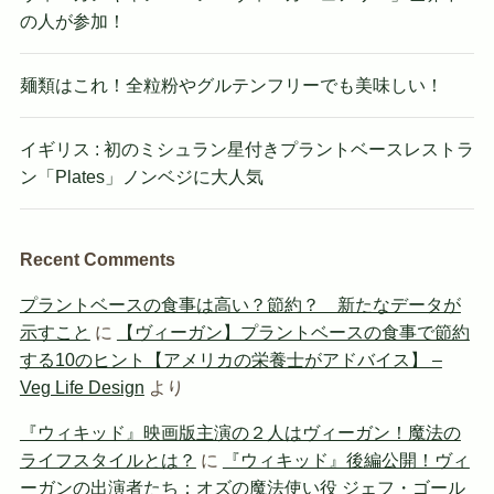
の人が参加！
麺類はこれ！全粒粉やグルテンフリーでも美味しい！
イギリス : 初のミシュラン星付きプラントベースレストラ
ン「Plates」ノンベジに大人気
Recent Comments
プラントベースの食事は高い？節約？ 新たなデータが
示すこと
に
【ヴィーガン】プラントベースの食事で節約
する10のヒント【アメリカの栄養士がアドバイス】 –
Veg Life Design
より
『ウィキッド』映画版主演の２人はヴィーガン！魔法の
ライフスタイルとは？
に
『ウィキッド』後編公開！ヴィ
ーガンの出演者たち：オズの魔法使い役 ジェフ・ゴール