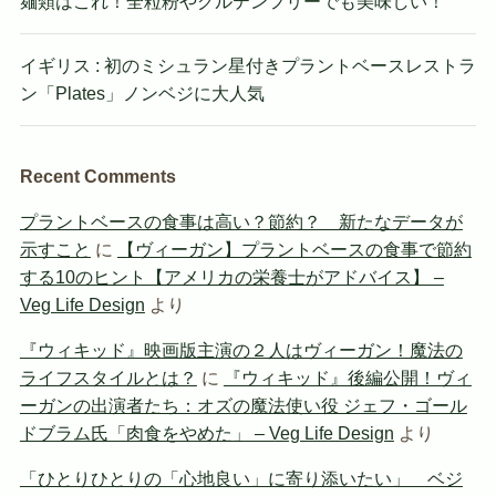
麺類はこれ！全粒粉やグルテンフリーでも美味しい！
イギリス : 初のミシュラン星付きプラントベースレストラ
ン「Plates」ノンベジに大人気
Recent Comments
プラントベースの食事は高い？節約？ 新たなデータが
示すこと
に
【ヴィーガン】プラントベースの食事で節約
する10のヒント【アメリカの栄養士がアドバイス】 –
Veg Life Design
より
『ウィキッド』映画版主演の２人はヴィーガン！魔法の
ライフスタイルとは？
に
『ウィキッド』後編公開！ヴィ
ーガンの出演者たち：オズの魔法使い役 ジェフ・ゴール
ドブラム氏「肉食をやめた」 – Veg Life Design
より
「ひとりひとりの「心地良い」に寄り添いたい」 ベジ