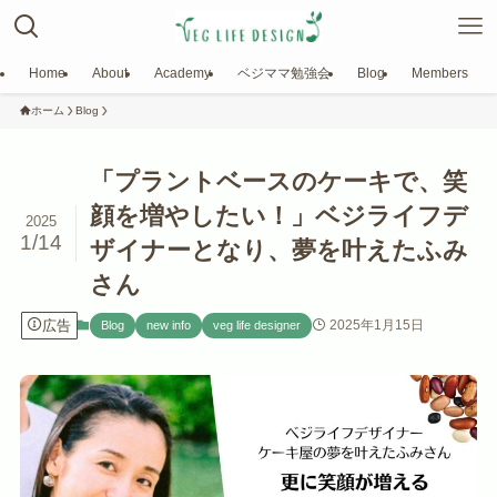
Home
About
Academy
ベジママ勉強会
Blog
Members
ホーム
Blog
「プラントベースのケーキで、笑
顔を増やしたい！」ベジライフデ
2025
1/14
ザイナーとなり、夢を叶えたふみ
さん
広告
2025年1月15日
Blog
new info
veg life designer