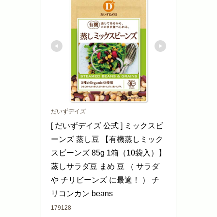
だいずデイズ
[ だいずデイズ 公式 ] ミックスビ
ーンズ 蒸し豆 【有機蒸しミック
スビーンズ 85g 1箱（10袋入）】 
蒸しサラダ豆 まめ 豆 （ サラダ 
や チリビーンズ に最適！ ） チ
リコンカン beans
179128