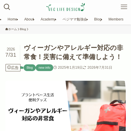
Home
About
Academy
ベジママ勉強会
Blog
Members
ホーム
Blog
ヴィーガンやアレルギー対応の非
2026
7/31
常食！災害に備えて準備しよう！
広告
2025年1月19日
2026年7月31日
Blog
new info