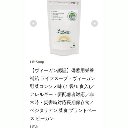
LifeSoup
【ヴィーガン認証】備蓄用栄養
補給 ライフスープ・ヴィーガン 
野菜コンソメ味 (１袋/５食入)／
アレルギー・要配慮者対応／非
常時・災害時対応長期保存食／
ベジタリアン 菜食 プラントベー
ス ビーガン
LSVe